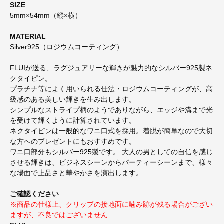
SIZE
5mm×54mm（縦×横）
MATERIAL
Silver925（ロジウムコーティング）
FLUIが送る、ラグジュアリーな輝きが魅力的なシルバー925製ネ
クタイピン。
プラチナ等によく用いられる仕法・ロジウムコーティングが、高
級感のある美しい輝きを生み出します。
シンプルなストライプ柄のようでありながら、エッジや溝まで光
を受けて輝くように計算されています。
ネクタイピンは一般的なワニ口式を採用。着脱が簡単なので大切
な方へのプレゼントにもおすすめです。
ワニ口部分もシルバー925製です。 大人の男としての自信を感じ
させる輝きは、ビジネスシーンからパーティーシーンまで、様々
な場面で上品さと華やかさを演出します。
ご確認ください
※商品の仕様上、クリップの接地面に噛み跡が残る場合がござい
ますが、不良ではございません